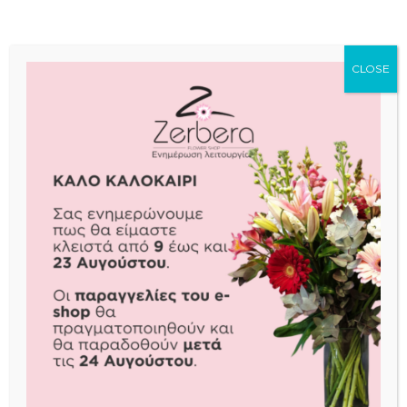
ADD TO BASKET
ADD TO BASKET
CLOSE
BONSAI GINSENG
BUCARNEA
€
60,00
€
150,00
READ MORE
READ MORE
COTTON CANDY ORCHID
FICOS ELASTICA
€
55,00
€
40,00
ADD TO BASKET
ADD TO BASKET