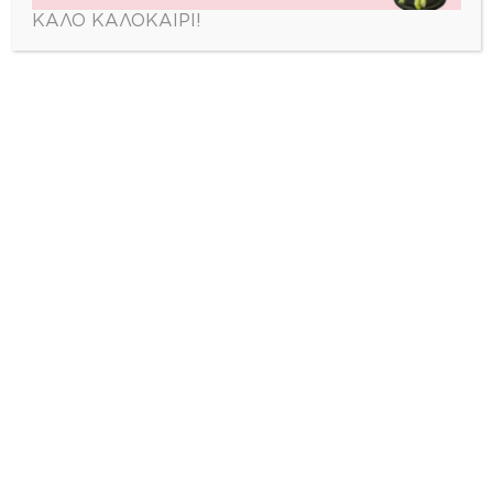
ΚΑΛΟ ΚΑΛΟΚΑΙΡΙ!
LOAD MORE PRODUCTS
zerbera_flowershop
🌹 Στείλε λουλούδια σήμερα
🚚 Same day delivery στην
Αθήνα
📍 Πάνορμου
📞 2106910220 | 🌐 zerbera.gr