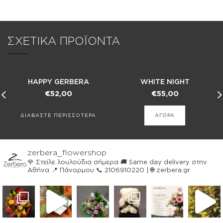
ΣΧΕΤΙΚΑ ΠΡΟΪΟΝΤΑ
HAPPY GERBERA
WHITE NIGHT
€
52,00
€
55,00
ΔΙΑΒΑΣΤΕ ΠΕΡΙΣΣΟΤΕΡΑ
ΑΓΟΡΑ
zerbera_flowershop
🌹 Στείλε λουλούδια σήμερα
🚚 Same day delivery στην
Αθήνα
📍 Πάνορμου
📞 2106910220 | 🌐 zerbera.gr