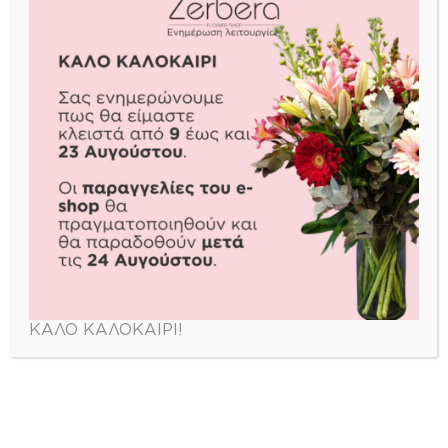
Ανθοστολισμός γάμου Αθήνα
Γάμος
Τα λουλούδια συνοδεύουν τις πιο όμορφες στιγμές της
ζωής μας. Πώς θα μπορούσε να λείπει από ένα γάμο ο
ανθοστολισμός;
ΠΕΡΙΣΣΟΤΕΡΑ
zerbera_flowershop
🌹 Στείλε λουλούδια σήμερα
🚚 Same day delivery στην
ΚΑΛΟ ΚΑΛΟΚΑΙΡΙ!
Αθήνα
📍 Πάνορμου
📞 2106910220 | 🌐 zerbera.gr