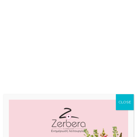
ΕΙΣΟΔΟΣ
Απομνημόνευση εισόδου
Ξεχάσατε τον κωδικό σας;
OR
ΕΓΓΡΑΦΗ
Η εγγραφή σε αυτόν τον ιστότοπο σάς επιτρέπει
να αποκτήσετε πρόσβαση στην κατάσταση και
το ιστορικό της παραγγελίας σας. Απλώς
συμπληρώστε τα παρακάτω πεδία και θα
CLOSE
δημιουργήσουμε έναν νέο λογαριασμό για εσάς
σε σύντομο χρονικό διάστημα. Θα σας
ζητήσουμε μόνο τις απαραίτητες πληροφορίες
για να κάνετε τη διαδικασία αγοράς πιο