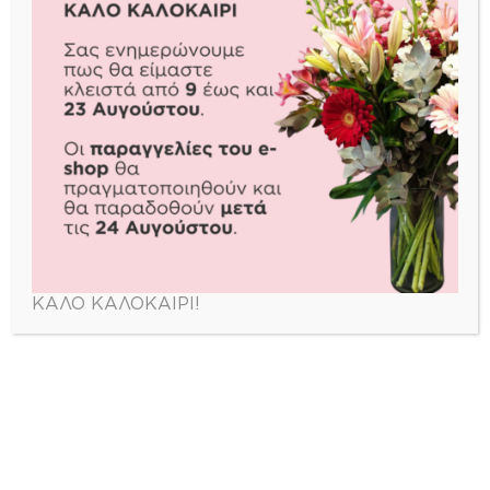
γρήγορη και ευκολότερη.
ΕΓΓΡΑΦΗ
zerbera_flowershop
🌹 Στείλε λουλούδια σήμερα
🚚 Same day delivery στην
Αθήνα
📍 Πάνορμου
📞 2106910220 | 🌐 zerbera.gr
ΚΑΛΟ ΚΑΛΟΚΑΙΡΙ!