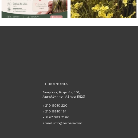
ΕΠΙΚΟΙΝΩΝΙΑ
Λεωφόρος Κηφισίας 101,
Αμπελόκηποι, Αθήνα 11523
τ. 210 6910 220
τ. 210 6910 154
κ. 697 083 7496
email. info@zerbera.com