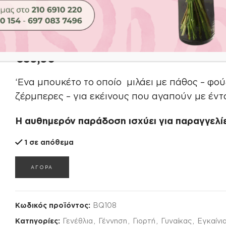
Αρχική σελίδα
Shop
Λουλούδια
Μπουκέτα
LOVELY
LOVELY
€
39,90
‘Ενα μπουκέτο το οποίο μιλάει με πάθος – φο
ζέρμπερες – για εκέινους που αγαπούν με έντ
Η αυθημερόν παράδοση ισχύει για παραγγελίε
1 σε απόθεμα
ΑΓΟΡΑ
Κωδικός προϊόντος:
BQ108
Κατηγορίες:
Γενέθλια
,
Γέννηση
,
Γιορτή
,
Γυναίκας
,
Εγκαίνι