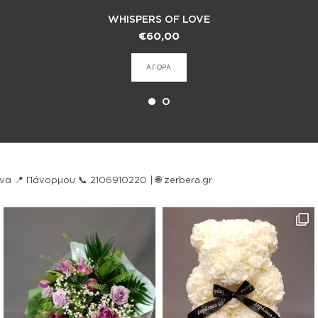
WHISPERS OF LOVE
€
60,00
ΑΓΟΡΑ
ήνα
📍 Πάνορμου
📞 2106910220 | 🌐 zerbera.gr