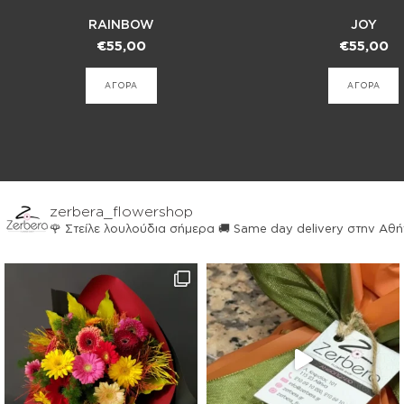
RAINBOW
JOY
€
55,00
€
55,00
ΑΓΟΡΑ
ΑΓΟΡΑ
zerbera_flowershop
🌹 Στείλε λουλούδια σήμερα
🚚 Same day delivery στην Αθ