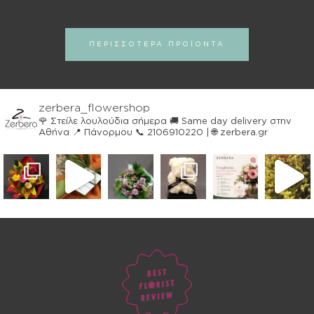
ΠΕΡΙΣΣΟΤΕΡΑ ΠΡΟΪΟΝΤΑ
zerbera_flowershop
🌹 Στείλε λουλούδια σήμερα
🚚 Same day delivery στην
Αθήνα
📍 Πάνορμου
📞 2106910220 | 🌐 zerbera.gr