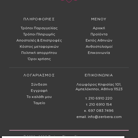
ΠΛΗΡΟΦΟΡΙΕΣ
ΜΕΝΟΥ
Τρόποι Παραγγελίας
Αρχική
Τρόποι Πληρωμής
Προϊόντα
Αποστολές & Επιστροφές
Εκτός Αθηνών
Κόστος μεταφορικών
Ανθοστολισμοί
Πολιτική απορρήτου
Επικοινωνία
Όροι χρήσης
ΛΟΓΑΡΙΑΣΜΟΣ
ΕΠΙΚΟΙΝΩΝΙΑ
Σύνδεση
Λεωφόρος Κηφισίας 101,
Αμπελόκηποι, Αθήνα 11523
Εγγραφή
Το καλάθι μου
τ. 210 6910 220
Ταμείο
τ. 210 6910 154
κ. 697 083 7496
email. info@zerbera.com
© 2020 - 2026
Zerbera Flower Shop -
Γ.Ε.Μ.Η: 168143903000