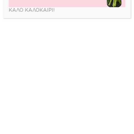
ΚΑΛΟ ΚΑΛΟΚΑΙΡΙ!
ΠΕΡΙΣΣΟΤΕΡΑ ΠΡΟΪΟΝΤΑ
zerbera_flowershop
🌹 Στείλε λουλούδια σήμερα
🚚 Same day delivery στην
Αθήνα
📍 Πάνορμου
📞 2106910220 | 🌐 zerbera.gr