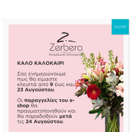
ΑΓΟΡΑ
ΔΙΑΒΑΣΤΕ ΠΕΡΙΣΣΟΤΕΡΑ
CLOSE
BLUSH HARMONY
BOTANIC GLOW
€
65,00
€
60,00
ΑΓΟΡΑ
ΑΓΟΡΑ
CANDYLAND
CRYSTAL PETALS
€
40,00
€
55,00
ΑΓΟΡΑ
ΑΓΟΡΑ