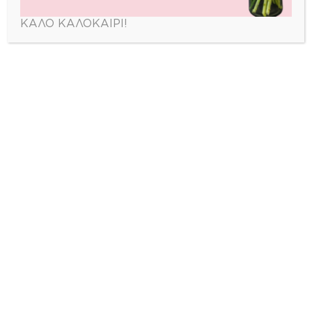
ΚΑΛΟ ΚΑΛΟΚΑΙΡΙ!
ΠΕΡΙΣΣΟΤΕΡΑ ΠΡΟΪΟΝΤΑ
zerbera_flowershop
🌹 Στείλε λουλούδια σήμερα
🚚 Same day delivery στην
Αθήνα
📍 Πάνορμου
📞 2106910220 | 🌐 zerbera.gr