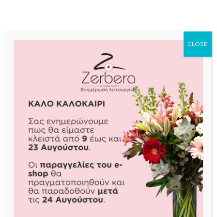
ΑΓΟΡΑ
ΑΓΟΡΑ
CLOSE
DREAM
GENTLE TOUCH
€
45,00
€
60,00
ΔΙΑΒΑΣΤΕ ΠΕΡΙΣΣΟΤΕΡΑ
ΑΓΟΡΑ
GLAMOROUS MAUVE
HAPPY GERBERA
€
39,90
€
52,00
ΑΓΟΡΑ
ΔΙΑΒΑΣΤΕ ΠΕΡΙΣΣΟΤΕΡΑ