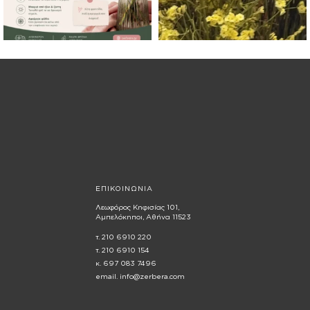
ΕΠΙΚΟΙΝΩΝΙΑ
Λεωφόρος Κηφισίας 101,
Αμπελόκηποι, Αθήνα 11523
τ. 210 6910 220
τ. 210 6910 154
κ. 697 083 7496
email. info@zerbera.com