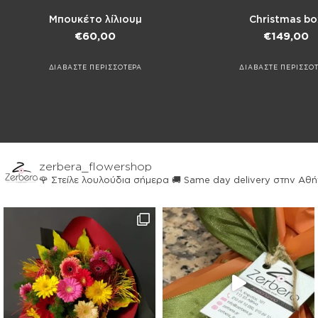
Μπουκέτο λίλιουμ
Christmas bo
€
60,00
€
149,00
ΔΙΑΒΑΣΤΕ ΠΕΡΙΣΣΟΤΕΡΑ
ΔΙΑΒΑΣΤΕ ΠΕΡΙΣΣΟ
zerbera_flowershop
🌹 Στείλε λουλούδια σήμερα
🚚 Same day delivery στην Αθ