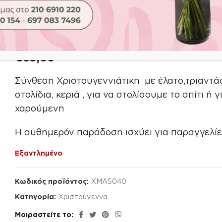
Αρχική σελίδα
Shop
Περίσταση
Χριστούγεννα
Roses a
Roses and Candles
€
65,00
Σύνθεση Χριστουγεννιάτικη με έλατο,τριαντάφ
στολίδια, κεριά , για να στολίσουμε το σπίτι 
χαρούμενη
Η αυθημερόν παράδοση ισχύει για παραγγελίε
Εξαντλημένο
Κωδικός προϊόντος:
XMAS040
Κατηγορία:
Χριστούγεννα
Μοιραστείτε το