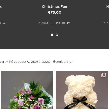
x
Christmas Fun
H
€
75,00
ΤΕΡΑ
ΔΙΑΒΑΣΤΕ ΠΕΡΙΣΣΟΤΕΡΑ
ΔΙΑ
ήνα
📍 Πάνορμου
📞 2106910220 | 🌐 zerbera.gr