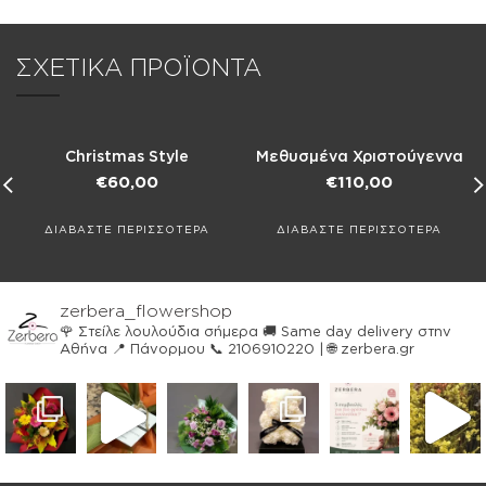
ΣΧΕΤΙΚΑ ΠΡΟΪΟΝΤΑ
Christmas Style
Μεθυσμένα Χριστούγεννα
€
60,00
€
110,00
ΔΙΑΒΑΣΤΕ ΠΕΡΙΣΣΟΤΕΡΑ
ΔΙΑΒΑΣΤΕ ΠΕΡΙΣΣΟΤΕΡΑ
zerbera_flowershop
🌹 Στείλε λουλούδια σήμερα
🚚 Same day delivery στην
Αθήνα
📍 Πάνορμου
📞 2106910220 | 🌐 zerbera.gr