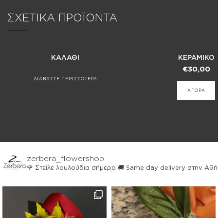
ΣΧΕΤΙΚΑ ΠΡΟΪΟΝΤΑ
ΚΑΛΑΘΙ
ΚΕΡΑΜΙΚΟ
€
30,00
ΔΙΑΒΑΣΤΕ ΠΕΡΙΣΣΟΤΕΡΑ
ΑΓΟΡΑ
zerbera_flowershop
🌹 Στείλε λουλούδια σήμερα
🚚 Same day delivery στην Αθ