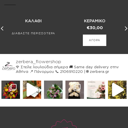
ΚΑΛΑΘΙ
ΚΕΡΑΜΙΚΟ
€
30,00
ΔΙΑΒΑΣΤΕ ΠΕΡΙΣΣΟΤΕΡΑ
ΑΓΟΡΑ
zerbera_flowershop
🌹 Στείλε λουλούδια σήμερα
🚚 Same day delivery στην
Αθήνα
📍 Πάνορμου
📞 2106910220 | 🌐 zerbera.gr