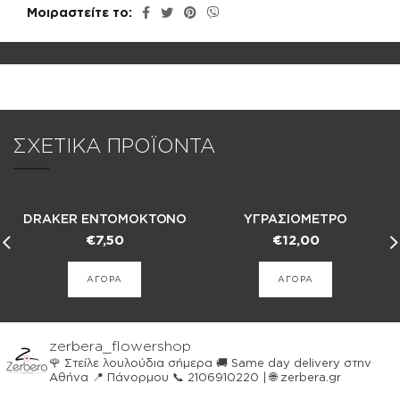
Μοιραστείτε το
ΣΧΕΤΙΚΑ ΠΡΟΪΟΝΤΑ
DRAKER ΕΝΤΟΜΟΚΤΟΝΟ
ΥΓΡΑΣΙΟΜΕΤΡΟ
RTU 400ML
€
7,50
€
12,00
ΑΓΟΡΑ
ΑΓΟΡΑ
zerbera_flowershop
🌹 Στείλε λουλούδια σήμερα
🚚 Same day delivery στην
Αθήνα
📍 Πάνορμου
📞 2106910220 | 🌐 zerbera.gr