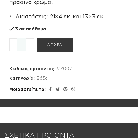
€25,00.
είναι:
πράσινο χρώμα.
€23,00.
Διαστάσεις: 21×4 εκ. και 13×3 εκ.
3 σε απόθεμα
ΣΕΤ ΒΑΖΩΝ ποσότητα
ΑΓΟΡΑ
Κωδικός προϊόντος:
VZ007
Κατηγορία:
Βάζα
Μοιραστείτε το
ΣΧΕΤΙΚΑ ΠΡΟΪΟΝΤΑ