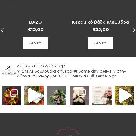
ΒΑΖΟ
Κεραμικό βάζο κλεψύδρα
€
15,00
€
35,00
ΑΓΟΡΑ
ΑΓΟΡΑ
zerbera_flowershop
🌹 Στείλε λουλούδια σήμερα
🚚 Same day delivery στην
Αθήνα
📍 Πάνορμου
📞 2106910220 | 🌐 zerbera.gr