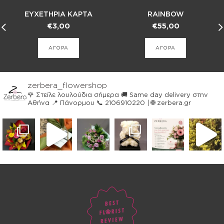
ΕΥΧΕΤΗΡΙΑ ΚΑΡΤΑ
RAINBOW
€
3,00
€
55,00
ΑΓΟΡΑ
ΑΓΟΡΑ
zerbera_flowershop
🌹 Στείλε λουλούδια σήμερα
🚚 Same day delivery στην
Αθήνα
📍 Πάνορμου
📞 2106910220 | 🌐 zerbera.gr