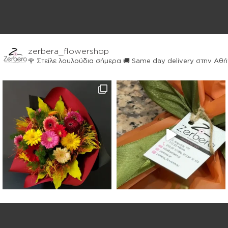
zerbera_flowershop
🌹 Στείλε λουλούδια σήμερα
🚚 Same day delivery στην Αθ