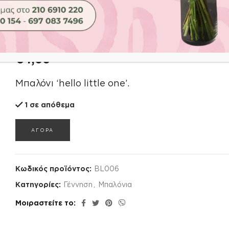
Αρχική σελίδα
Shop
Συνοδευτικά
Μπαλόνια
ΜΠΑΛΟΝΙ
ΜΠΑΛΟΝΙ
€
4,00
Μπαλόνι ‘hello little one’.
1 σε απόθεμα
ΑΓΟΡΑ
Κωδικός προϊόντος:
BL006
Κατηγορίες:
Γέννηση
,
Μπαλόνια
Μοιραστείτε το