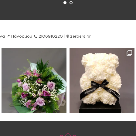
ήνα
📍 Πάνορμου
📞 2106910220 | 🌐 zerbera.gr