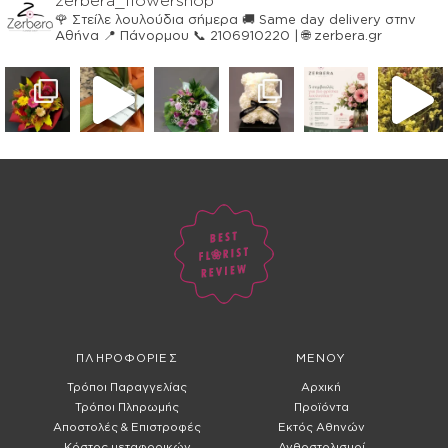
zerbera_flowershop
🌹 Στείλε λουλούδια σήμερα
🚚 Same day delivery στην
Αθήνα
📍 Πάνορμου
📞 2106910220 | 🌐 zerbera.gr
ΠΛΗΡΟΦΟΡΙΕΣ
ΜΕΝΟΥ
Τρόποι Παραγγελίας
Αρχική
Τρόποι Πληρωμής
Προϊόντα
Αποστολές & Επιστροφές
Εκτός Αθηνών
Κόστος μεταφορικών
Ανθοστολισμοί